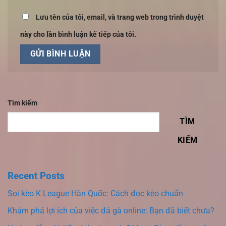
Lưu tên của tôi, email, và trang web trong trình duyệt
này cho lần bình luận kế tiếp của tôi.
Tìm kiếm
TÌM
KIẾM
Recent Posts
Soi kèo K League Hàn Quốc: Cách đọc kèo chuẩn
Khám phá lợi ích của việc đá gà online: Bạn đã biết chưa?