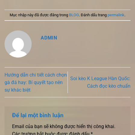
Mục nhập này đã được đăng trong
BLOG
. Đánh dấu trang
permalink
.
ADMIN
Hướng dẫn chi tiết cách chọn
Soi kèo K League Hàn Quốc:
gà đá hay: Bí quyết tạo nên
Cách đọc kèo chuẩn
sự khác biệt
Để lại một bình luận
Email của bạn sẽ không được hiển thị công khai.
Các trường bắt buộc được đánh dấu
*