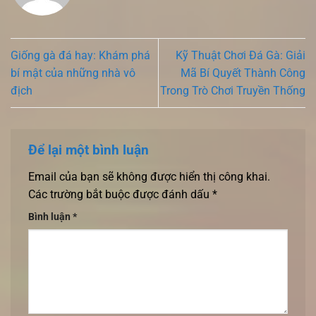
Giống gà đá hay: Khám phá
Kỹ Thuật Chơi Đá Gà: Giải
bí mật của những nhà vô
Mã Bí Quyết Thành Công
địch
Trong Trò Chơi Truyền Thống
Để lại một bình luận
Email của bạn sẽ không được hiển thị công khai.
Các trường bắt buộc được đánh dấu
*
Bình luận
*