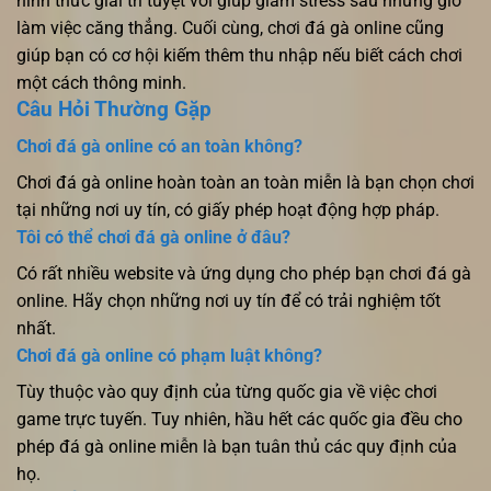
hình thức giải trí tuyệt vời giúp giảm stress sau những giờ
làm việc căng thẳng. Cuối cùng, chơi đá gà online cũng
giúp bạn có cơ hội kiếm thêm thu nhập nếu biết cách chơi
một cách thông minh.
Câu Hỏi Thường Gặp
Chơi đá gà online có an toàn không?
Chơi đá gà online hoàn toàn an toàn miễn là bạn chọn chơi
tại những nơi uy tín, có giấy phép hoạt động hợp pháp.
Tôi có thể chơi đá gà online ở đâu?
Có rất nhiều website và ứng dụng cho phép bạn chơi đá gà
online. Hãy chọn những nơi uy tín để có trải nghiệm tốt
nhất.
Chơi đá gà online có phạm luật không?
Tùy thuộc vào quy định của từng quốc gia về việc chơi
game trực tuyến. Tuy nhiên, hầu hết các quốc gia đều cho
phép đá gà online miễn là bạn tuân thủ các quy định của
họ.