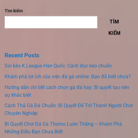
Tìm kiếm
TÌM
KIẾM
Recent Posts
Soi kèo K League Hàn Quốc: Cách đọc kèo chuẩn
Khám phá lợi ích của việc đá gà online: Bạn đã biết chưa?
Hướng dẫn chi tiết cách chọn gà đá hay: Bí quyết tạo nên
sự khác biệt
Cách Thả Gà Đá Chuẩn: Bí Quyết Để Trở Thành Người Chơi
Chuyên Nghiệp
Bí Quyết Chơi Đá Gà Thomo Luôn Thắng – Khám Phá
Những Điều Bạn Chưa Biết