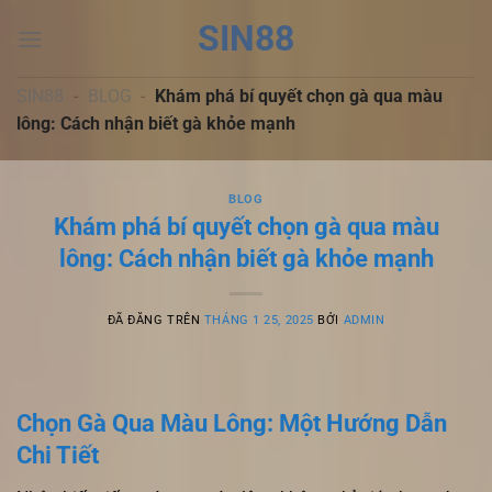
Chuyển
SIN88
đến
nội
dung
SIN88
-
BLOG
-
Khám phá bí quyết chọn gà qua màu
lông: Cách nhận biết gà khỏe mạnh
BLOG
Khám phá bí quyết chọn gà qua màu
lông: Cách nhận biết gà khỏe mạnh
ĐÃ ĐĂNG TRÊN
THÁNG 1 25, 2025
BỞI
ADMIN
Chọn Gà Qua Màu Lông: Một Hướng Dẫn
Chi Tiết