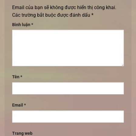
Email của bạn sẽ không được hiển thị công khai.
Các trường bắt buộc được đánh dấu
*
Bình luận
*
Tên
*
Email
*
Trang web