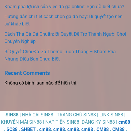
Khám phá lợi ích của việc đá gà online: Bạn đã biết chưa?
Hướng dẫn chi tiết cách chọn gà đá hay: Bí quyết tạo nên
sự khác biệt
Cách Thả Gà Đá Chuẩn: Bí Quyết Để Trở Thành Người Chơi
Chuyên Nghiệp
Bí Quyết Chơi Đá Gà Thomo Luôn Thắng – Khám Phá
Những Điều Bạn Chưa Biết
Recent Comments
Không có bình luận nào để hiển thị.
SIN88
| NHÀ CÁI SIN88 | TRANG CHỦ SIN88 | LINK SIN88 |
KHUYỄN MÃI SIN88 | NẠP TIỀN SIN88 |ĐĂNG KÝ SIN88 |
cm88
,
SC88
,
SHBET
,
cm88
,
cm88
,
cm88
,
cm88
,
CM88
,
CM88
,