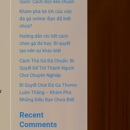
Quốc: Cách đọc kèo chuẩn
Khám phá lợi ích của việc
đá gà online: Bạn đã biết
chưa?
Hướng dẫn chi tiết cách
chọn gà đá hay: Bí quyết
tạo nên sự khác biệt
Cách Thả Gà Đá Chuẩn: Bí
Quyết Để Trở Thành Người
Chơi Chuyên Nghiệp
Bí Quyết Chơi Đá Gà Thomo
ự
Luôn Thắng – Khám Phá
Những Điều Bạn Chưa Biết
Recent
Comments