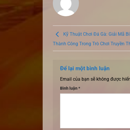
Kỹ Thuật Chơi Đá Gà: Giải Mã Bí
Thành Công Trong Trò Chơi Truyền T
Để lại một bình luận
Email của bạn sẽ không được hiển 
Bình luận
*