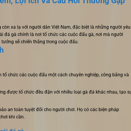
iểm, Lợi Ích Và Câu Hỏi Thường Gặp
 còn xa lạ với người dân Việt Nam, đặc biệt là những người yêu
ái đá gà chính là nơi tổ chức các cuộc đấu gà, nơi mà người
n tưởng sẽ chiến thắng trong cuộc đấu.
nh
n tổ chức các cuộc đấu một cách chuyên nghiệp, công bằng và
g được tổ chức đều đặn với nhiều loại gà đá khác nhau, tạo s
ảo an toàn tuyệt đối cho người chơi. Họ có các biện pháp
chơi khi cần.