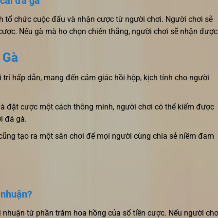
cái đá gà
h tổ chức cuộc đấu và nhận cược từ người chơi. Người chơi sẽ
 cược. Nếu gà mà họ chọn chiến thắng, người chơi sẽ nhận được
á Gà
i trí hấp dẫn, mang đến cảm giác hồi hộp, kịch tính cho người
à đặt cược một cách thông minh, người chơi có thể kiếm được
i đá gà.
cũng tạo ra một sân chơi để mọi người cùng chia sẻ niềm đam
i nhuận?
i nhuận từ phần trăm hoa hồng của số tiền cược. Nếu người chơ