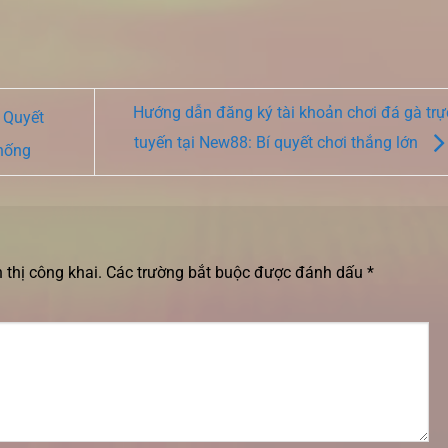
Hướng dẫn đăng ký tài khoản chơi đá gà trự
 Quyết
tuyến tại New88: Bí quyết chơi thắng lớn
hống
thị công khai.
Các trường bắt buộc được đánh dấu
*