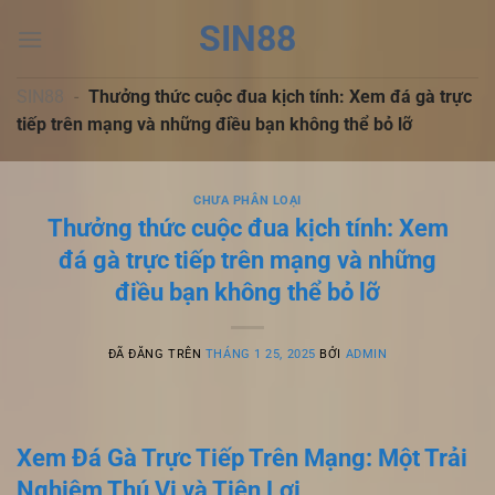
Chuyển
SIN88
đến
nội
dung
SIN88
-
Thưởng thức cuộc đua kịch tính: Xem đá gà trực
tiếp trên mạng và những điều bạn không thể bỏ lỡ
CHƯA PHÂN LOẠI
Thưởng thức cuộc đua kịch tính: Xem
đá gà trực tiếp trên mạng và những
điều bạn không thể bỏ lỡ
ĐÃ ĐĂNG TRÊN
THÁNG 1 25, 2025
BỞI
ADMIN
Xem Đá Gà Trực Tiếp Trên Mạng: Một Trải
Nghiệm Thú Vị và Tiện Lợi