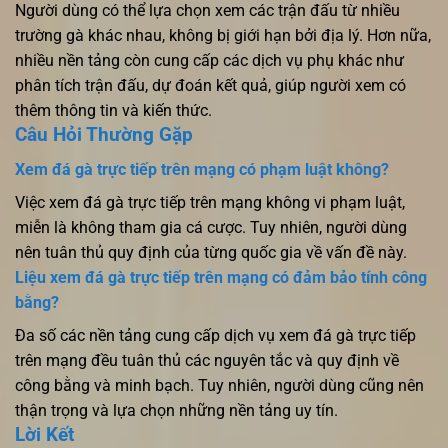
Người dùng có thể lựa chọn xem các trận đấu từ nhiều
trường gà khác nhau, không bị giới hạn bởi địa lý. Hơn nữa,
nhiều nền tảng còn cung cấp các dịch vụ phụ khác như
phân tích trận đấu, dự đoán kết quả, giúp người xem có
thêm thông tin và kiến thức.
Câu Hỏi Thường Gặp
Xem đá gà trực tiếp trên mạng có phạm luật không?
Việc xem đá gà trực tiếp trên mạng không vi phạm luật,
miễn là không tham gia cá cược. Tuy nhiên, người dùng
nên tuân thủ quy định của từng quốc gia về vấn đề này.
Liệu xem đá gà trực tiếp trên mạng có đảm bảo tính công
bằng?
Đa số các nền tảng cung cấp dịch vụ xem đá gà trực tiếp
trên mạng đều tuân thủ các nguyên tắc và quy định về
công bằng và minh bạch. Tuy nhiên, người dùng cũng nên
thận trọng và lựa chọn những nền tảng uy tín.
Lời Kết