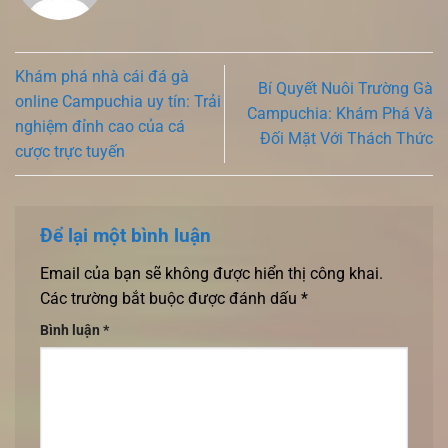
Khám phá nhà cái đá gà
Bí Quyết Nuôi Trường Gà
online Campuchia uy tín: Trải
Campuchia: Khám Phá Và
nghiệm đỉnh cao của cá
Đối Mặt Với Thách Thức
cược trực tuyến
Để lại một bình luận
Email của bạn sẽ không được hiển thị công khai.
Các trường bắt buộc được đánh dấu
*
Bình luận
*