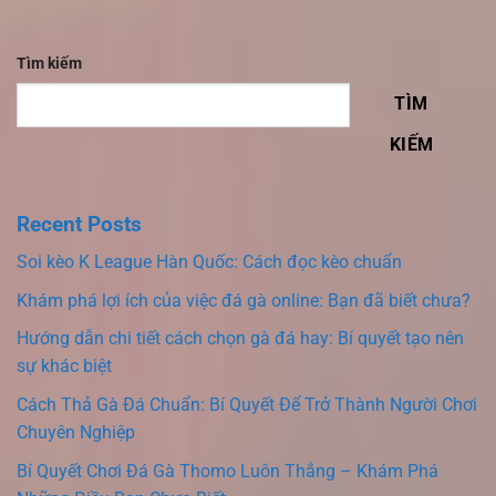
Tìm kiếm
TÌM
KIẾM
Recent Posts
Soi kèo K League Hàn Quốc: Cách đọc kèo chuẩn
Khám phá lợi ích của việc đá gà online: Bạn đã biết chưa?
Hướng dẫn chi tiết cách chọn gà đá hay: Bí quyết tạo nên
sự khác biệt
Cách Thả Gà Đá Chuẩn: Bí Quyết Để Trở Thành Người Chơi
Chuyên Nghiệp
Bí Quyết Chơi Đá Gà Thomo Luôn Thắng – Khám Phá