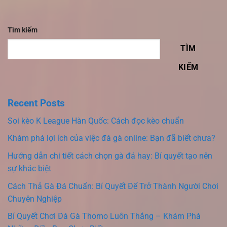
Tìm kiếm
TÌM
KIẾM
Recent Posts
Soi kèo K League Hàn Quốc: Cách đọc kèo chuẩn
Khám phá lợi ích của việc đá gà online: Bạn đã biết chưa?
Hướng dẫn chi tiết cách chọn gà đá hay: Bí quyết tạo nên
sự khác biệt
Cách Thả Gà Đá Chuẩn: Bí Quyết Để Trở Thành Người Chơi
Chuyên Nghiệp
Bí Quyết Chơi Đá Gà Thomo Luôn Thắng – Khám Phá